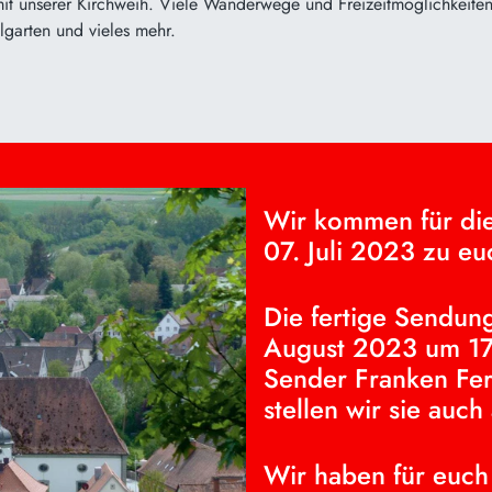
mit unserer Kirchweih. Viele Wanderwege und Freizeitmöglichkeit
garten und vieles mehr.
Wir kommen für di
07. Juli 2023 zu e
Die fertige Sendung
August 2023 um 17
Sender Franken Fer
stellen wir sie auch
Wir haben für euch 