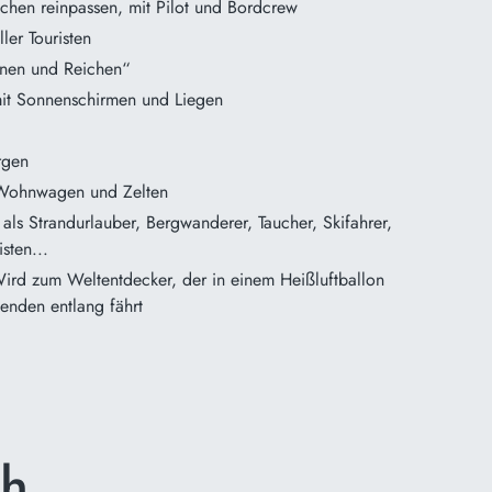
chen reinpassen, mit Pilot und Bordcrew
ller Touristen
önen und Reichen“
mit Sonnenschirmen und Liegen
ergen
 Wohnwagen und Zelten
ls Strandurlauber, Bergwanderer, Taucher, Skifahrer,
isten...
ird zum Weltentdecker, der in einem Heißluftballon
enden entlang fährt
ch