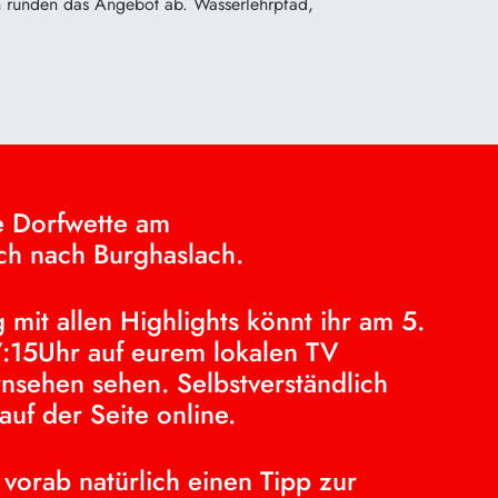
en runden das Angebot ab. Wasserlehrpfad,
e Dorfwette am
uch nach Burghaslach.
 mit allen Highlights könnt ihr am 5.
:15Uhr auf eurem lokalen TV
nsehen sehen. Selbstverständlich
 auf der Seite online.
vorab natürlich einen Tipp zur