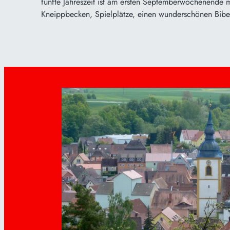
fünfte Jahreszeit ist am ersten Septemberwochenende 
Kneippbecken, Spielplätze, einen wunderschönen Bibel