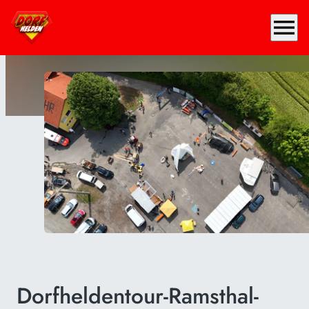
menu
Dorfheldentour-Ramsthal-