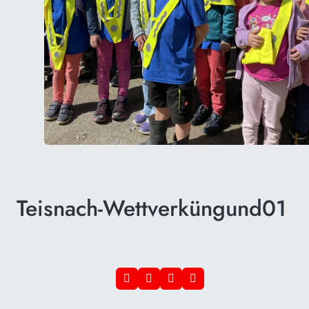
Teisnach-Wettverküngund01