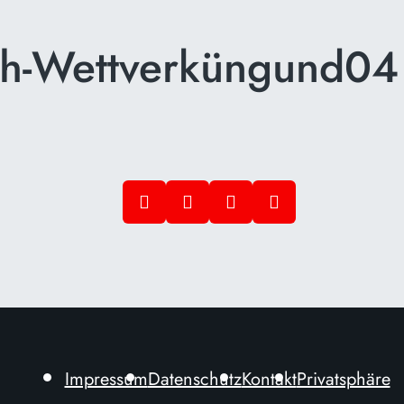
ch-Wettverküngund04
Impressum
Datenschutz
Kontakt
Privatsphäre