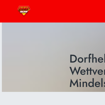
Dorfhe
Wettve
Mindels