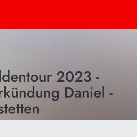
ldentour 2023 -
rkündung Daniel -
tetten