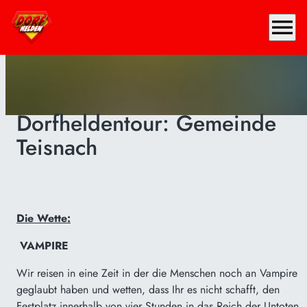
menu
Dorfheldentour: Gemeinde
Teisnach
Die Wette:
VAMPIRE
Wir reisen in eine Zeit in der die Menschen noch an Vampire
geglaubt haben und wetten, dass Ihr es nicht schafft, den
Festplatz innerhalb von vier Stunden in das Reich der Untoten